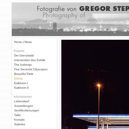
Home | News
Projekte
Der Grenzwald
Intervention des Zufalls
The Icebergs
Five Seconds Cityscapes
Beautiful Field
Infinity
Kalkheim I
Kalkheim II
Informationen
Lebenslauf
Ausstellungen
Veröffentlichungen
Talks
Kontakt
Galerien