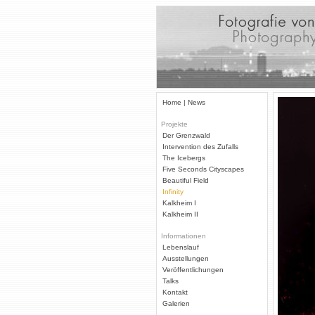
Home | News
Projekte
Der Grenzwald
Intervention des Zufalls
The Icebergs
Five Seconds Cityscapes
Beautiful Field
Infinity
Kalkheim I
Kalkheim II
Informationen
Lebenslauf
Ausstellungen
Veröffentlichungen
Talks
Kontakt
Galerien