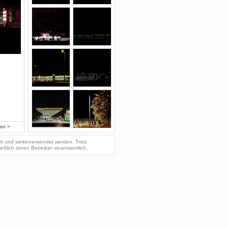
ter >
ert und weiterverwendet werden. Trotz
ießlich deren Betreiber verantwortlich.