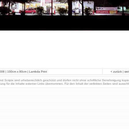
| 2006 | 100cm x 80cm | Lambda Print
< zurück
|
wei
und Scripte sind urheberrechtlich geschützt und dürfen nicht ohne schriftliche Genehmigung kopi
aftung für die Inhalte externer Links übernommen. Für den Inhalt der verlinkten Seiten sind ausschl