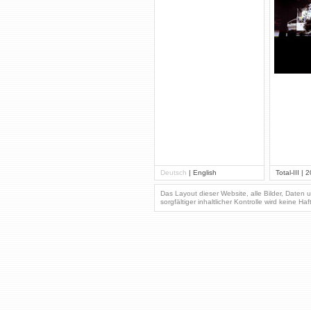
Deutsch
|
English
Total-III 
Das Layout dieser Website, alle Bilder, Daten 
sorgfältiger inhaltlicher Kontrolle wird keine H